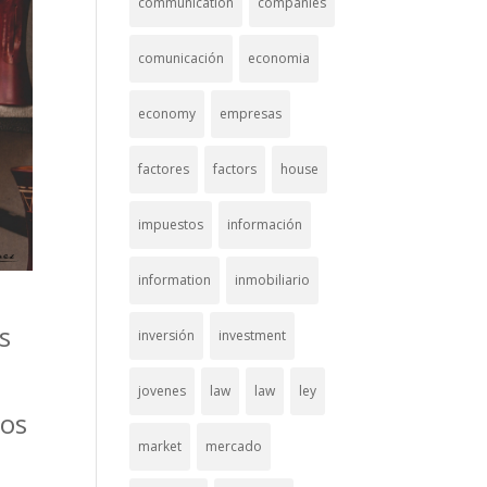
communication
companies
comunicación
economia
economy
empresas
factores
factors
house
impuestos
información
information
inmobiliario
s
inversión
investment
jovenes
law
law
ley
nos
market
mercado