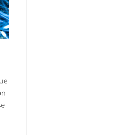
que
ón
se