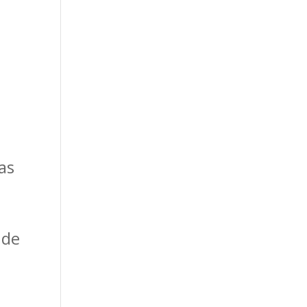
as
 de