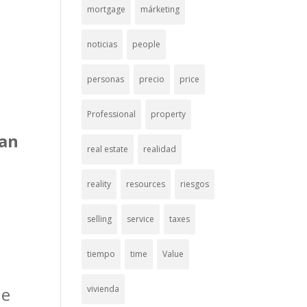
mortgage
márketing
noticias
people
personas
precio
price
Professional
property
lan
real estate
realidad
reality
resources
riesgos
o
selling
service
taxes
tiempo
time
Value
vivienda
ne