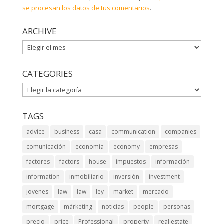
se procesan los datos de tus comentarios
.
ARCHIVE
ARCHIVE
CATEGORIES
CATEGORIES
TAGS
advice
business
casa
communication
companies
comunicación
economia
economy
empresas
factores
factors
house
impuestos
información
information
inmobiliario
inversión
investment
jovenes
law
law
ley
market
mercado
mortgage
márketing
noticias
people
personas
precio
price
Professional
property
real estate