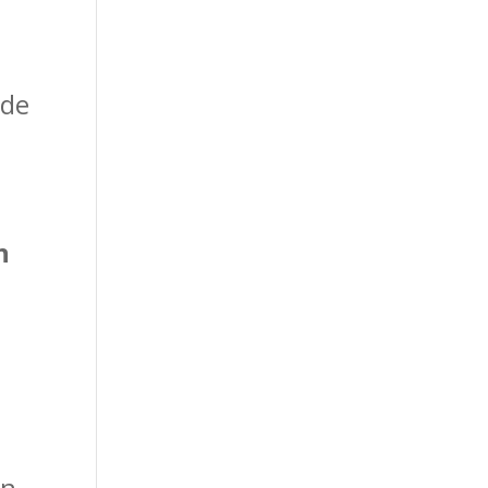
de
n
en