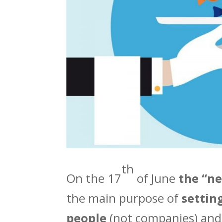
th
On the 17
of June
the “n
the main purpose of
settin
people
(not companies) an