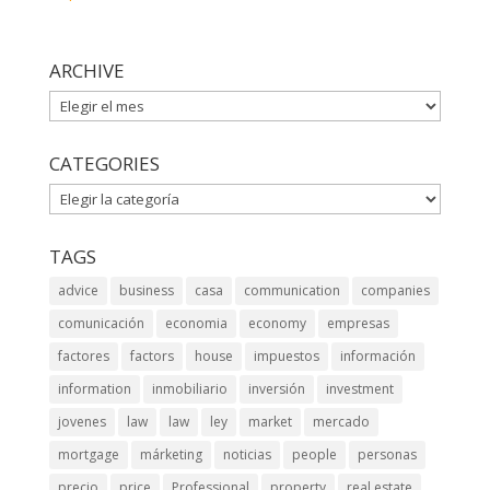
ARCHIVE
ARCHIVE
CATEGORIES
CATEGORIES
TAGS
advice
business
casa
communication
companies
comunicación
economia
economy
empresas
factores
factors
house
impuestos
información
information
inmobiliario
inversión
investment
jovenes
law
law
ley
market
mercado
mortgage
márketing
noticias
people
personas
precio
price
Professional
property
real estate