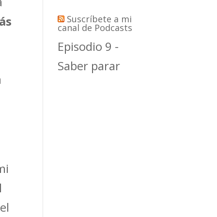
a
ás
Suscríbete a mi
canal de Podcasts
Episodio 9 -
Saber parar
a
mi
l
el