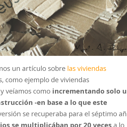
os un artículo sobre
las viviendas
s, como ejemplo de viviendas
; y veíamos como
incrementando solo 
strucción -en base a lo que este
nversión se recuperaba para el séptimo añ
cios se
multiplicában por 20 veces
a lo