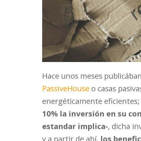
Hace unos meses publicábam
PassiveHouse
o casas pasiva
energéticamente eficientes
10% la inversión en su con
estandar implica-
, dicha i
y a partir de ahí,
los benefi