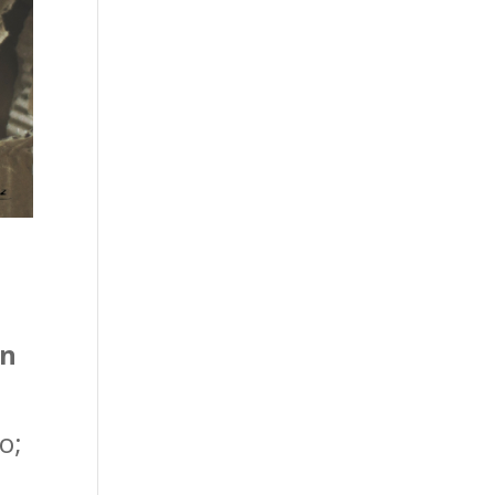
un
o;