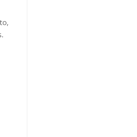
to,
s.