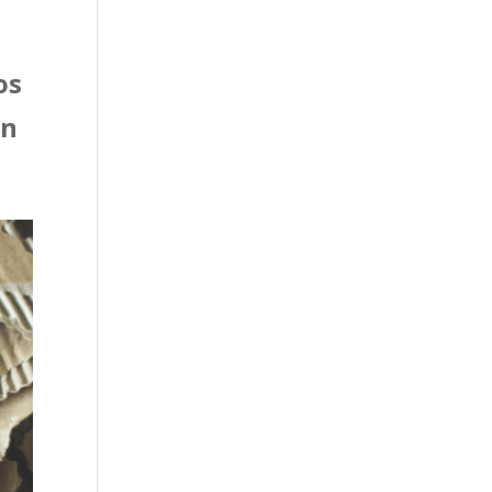
os
en