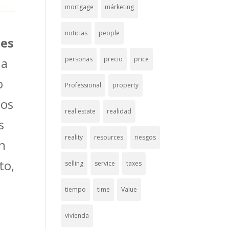
mortgage
márketing
noticias
people
 es
personas
precio
price
 a
o
Professional
property
sos
real estate
realidad
s
reality
resources
riesgos
an
to,
selling
service
taxes
tiempo
time
Value
vivienda