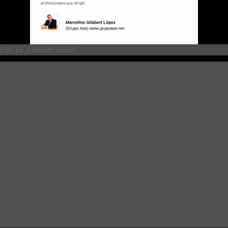
[/db_pb_fullwidth_slider]