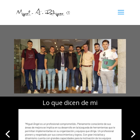
Lo que dicen de mi
[/db_pb_slide]
[/db_pb_slide]
[/db_pb_slide]