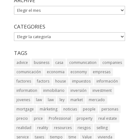
ARCHIVE
ARCHIVE
CATEGORIES
CATEGORIES
TAGS
advice
business
casa
communication
companies
comunicación
economia
economy
empresas
factores
factors
house
impuestos
información
information
inmobiliario
inversión
investment
jovenes
law
law
ley
market
mercado
mortgage
márketing
noticias
people
personas
precio
price
Professional
property
real estate
realidad
reality
resources
riesgos
selling
service
taxes
tiempo
time
Value
vivienda